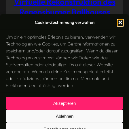
Virtuelle Rekonstruktion des
Regensburger Ballhauses
Cookie-Zustimmung verwalten
3D-Modellierung
Virtual Reality
Juli 25, 2014
Um dir ein optimales Erlebnis zu bieten, verwenden wir
Technologien wie Cookies, um Geräteinformationen zu
speichern und/oder darauf zuzugreifen. Wenn du diesen
Technologien zustimmst, können wir Daten wie das
Surfverhalten oder eindeutige IDs auf dieser Website
verarbeiten. Wenn du deine Zustimmung nicht erteilst
oder zurückziehst, können bestimmte Merkmale und
Funktionen beeinträchtigt werden.
Akzeptieren
Search
Suchen
Ablehnen