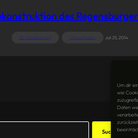
Rekonstruktion des Regensburger
3D-Modellierung
Virtual Reality
Juli 25, 2014
Um dir ei
wie Cooki
zuzugreif
Daten wie
verarbeit
zurückzie
beeinträc
Suchen