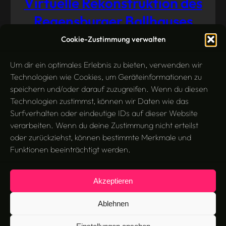
Virtuelle Rekonstruktion des
Regensburger Ballhauses
Cookie-Zustimmung verwalten
3D-Modellierung
Virtual Reality
Juli 25, 2014
Um dir ein optimales Erlebnis zu bieten, verwenden wir
Technologien wie Cookies, um Geräteinformationen zu
speichern und/oder darauf zuzugreifen. Wenn du diesen
Technologien zustimmst, können wir Daten wie das
Surfverhalten oder eindeutige IDs auf dieser Website
verarbeiten. Wenn du deine Zustimmung nicht erteilst
oder zurückziehst, können bestimmte Merkmale und
Funktionen beeinträchtigt werden.
Akzeptieren
Search
Suchen
Ablehnen