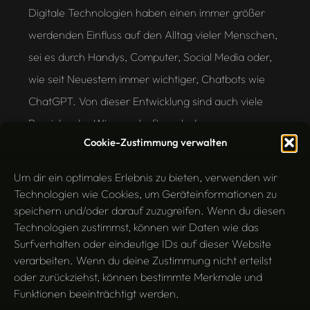
Digitale Technologien haben einen immer größer
werdenden Einfluss auf den Alltag vieler Menschen,
sei es durch Handys, Computer, Social Media oder,
wie seit Neuestem immer wichtiger, Chatbots wie
ChatGPT. Von dieser Entwicklung sind auch viele
Bereiche der Wissenschaft, auch der
Cookie-Zustimmung verwalten
Geisteswissenschaften betroffen. Die Digital
Humanities, als ein aufstrebendes interdisziplinäres
Um dir ein optimales Erlebnis zu bieten, verwenden wir
Feld, sind Vorreiter dabei, eine Brücke…
Technologien wie Cookies, um Geräteinformationen zu
speichern und/oder darauf zuzugreifen. Wenn du diesen
Juni 5, 2023
Technologien zustimmst, können wir Daten wie das
Surfverhalten oder eindeutige IDs auf dieser Website
verarbeiten. Wenn du deine Zustimmung nicht erteilst
oder zurückziehst, können bestimmte Merkmale und
Funktionen beeinträchtigt werden.