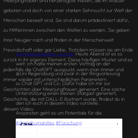
Meerjungfrauen sind herzensgute Wesen, die im Wasser
geboren und doch von einer starken Sehnsucht zur Welt der
Menschen beseelt sind. Sie sind darum prädestiniert dafür,
zu Mittlerinnen zwischen den Welten zu werden. Sie geben
ihrer Neugier nach und finden in der Menschenwelt
Freundschaft oder gar Liebe. Trotzdem müssen sie am Ende
@digitalhumanities_woman
Heute Abend ist es so
zurück in ihr eigenes Element. Diese häufigen Muster sind es
weit: ich halte meinen ersten Vortrag an der
jedenfalls die ChatGPT ausspuckt, wenn man immer und
@Uni Regensburg und zwar in der Ringvorlesung
immer wieder mit unterschiedlichen Parametern
zu Chat GPT und Co. Dafür habe ich mir zur
Geschichten über Meerjungfrauen generiert. Eine solche
Unterstützung einen kleinen Stargast generiert,
Geschichte, die mit DALL-E illustriert wurde, findest du in
den ich euch in diesem Video vorstelle.
diesem Video:
Ansonsten geht es um Potentiale für die
#digitalhumanities
#Forschung
. Mit dabei sein
wird auch eine Fallstudie zu „Meerjungfrauen,