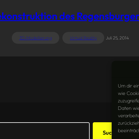
Rekonstruktion des Regensburger
3D-Modellierung
Virtual Reality
Juli 25, 2014
Um dir ei
wie Cooki
zuzugreif
Daten wie
verarbeit
zurückzie
beeinträc
Suchen