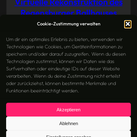
Virtuelle Rekonstruktion des
Regensburger Ballhauses
Cookie-Zustimmung verwalten
3D-Modellierung
Virtual Reality
Juli 25, 2014
Um dir ein optimales Erlebnis zu bieten, verwenden wir
Technologien wie Cookies, um Geräteinformationen zu
speichern und/oder darauf zuzugreifen. Wenn du diesen
Technologien zustimmst, können wir Daten wie das
Surfverhalten oder eindeutige IDs auf dieser Website
verarbeiten. Wenn du deine Zustimmung nicht erteilst
oder zurückziehst, können bestimmte Merkmale und
Funktionen beeinträchtigt werden.
Akzeptieren
Search
Suchen
Ablehnen