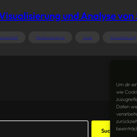
– Visualisierung und Analyse 
ssenschaft
Medienanalyse
Tools
Visualisierung
Um dir ei
wie Cooki
zuzugreif
Daten wie
verarbeit
zurückzie
beeinträc
Suchen