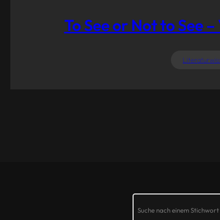
To See or Not to See 
Literaturwi
Search