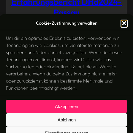
Erfahrungsbericht DHd2024-
Passau
Cookie-Zustimmung verwalten
Konferenz
März 25, 2024
Um dir ein optimales Erlebnis zu bieten, verwenden wir
Technologien wie Cookies, um Geräteinformationen zu
speichern und/oder darauf zuzugreifen. Wenn du diesen
Technologien zustimmst, können wir Daten wie das
Surfverhalten oder eindeutige IDs auf dieser Website
verarbeiten. Wenn du deine Zustimmung nicht erteilst
oder zurückziehst, können bestimmte Merkmale und
Funktionen beeinträchtigt werden.
Akzeptieren
Search
Suchen
Ablehnen