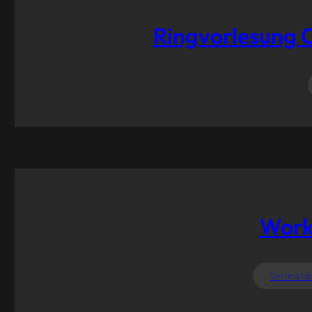
Ringvorlesung 
Work
Veransta