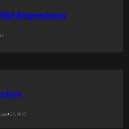
ität Regensburg
23
ation
ugust 28, 2023