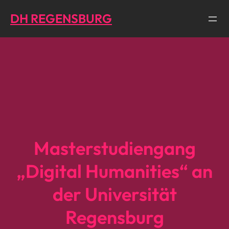
Direkt
DH REGENSBURG
zum
Inhalt
wechseln
Masterstudiengang
„Digital Humanities“ an
der Universität
Regensburg