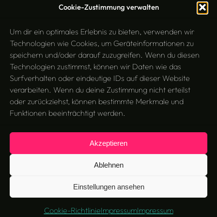
Cookie-Zustimmung verwalten
Um dir ein optimales Erlebnis zu bieten, verwenden wir
Technologien wie Cookies, um Geräteinformationen zu
speichern und/oder darauf zuzugreifen. Wenn du diesen
Technologien zustimmst, können wir Daten wie das
Surfverhalten oder eindeutige IDs auf dieser Website
verarbeiten. Wenn du deine Zustimmung nicht erteilst
oder zurückziehst, können bestimmte Merkmale und
Funktionen beeinträchtigt werden.
Akzeptieren
Search
Suchen
Ablehnen
Einstellungen ansehen
Jaxon
Instagram
Mastodon
Twitter
Cookie-Richtlinie
Impressum
Impressum