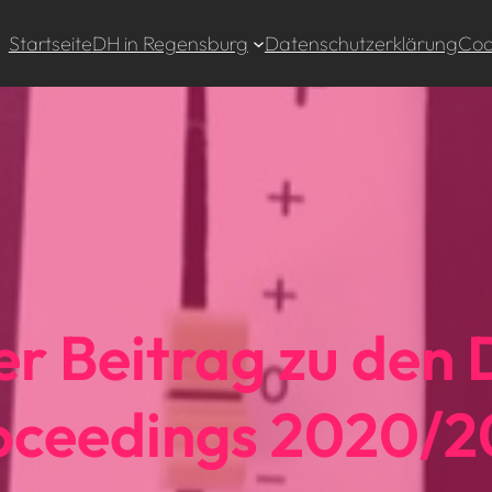
Startseite
DH in Regensburg
Datenschutzerklärung
Cook
r Beitrag zu den
oceedings 2020/2