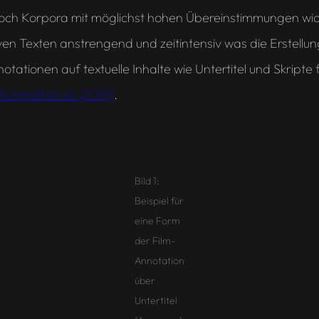
edoch Korpora mit möglichst hohen Übereinstimmungen wi
iven Texten anstrengend und zeitintensiv was die Erstel
ationen auf textuelle Inhalte wie Untertitel und Skripte fo
Schmidt et al. (2019)
.
Bild 1:
Beispiel für
eine Form
der Film-
Annotation
über
Untertitel