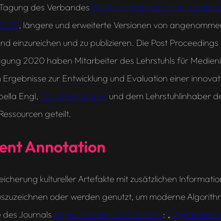
es-Tagung des Verbandes
Digital Humanities in the Nordic &
2020
, längere und erweiterte Versionen von angenomme
nd einzureichen und zu publizieren. Die Post Proceedings 
gung 2020 haben Mitarbeiter des Lehrstuhls für Medienin
em Ergebnisse zur Entwicklung und Evaluation einer innova
abella Engl,
David Halbhuber
und dem Lehrstuhlinhaber d
essourcen geteilt.
ent Annotation
icherung kultureller Artefakte mit zusätzlichen Informati
auszuzeichnen oder werden genutzt, um moderne Algorithm
e
des Journals
Digital Humanities Quarterly
: „
Digital Human