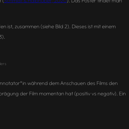
 (
Schmidt & Halbhuber, 2020
). Das Poster findet man
n ist, zusammen (siehe Bild 2). Dieses ist mit einem
3).
ders
eine Annotator*in während dem Anschauen des Films den
sprägung der Film momentan hat (positiv vs negativ). Ein