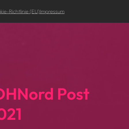
ie-Richtlinie (EU)
Impressum
 DHNord Post
021