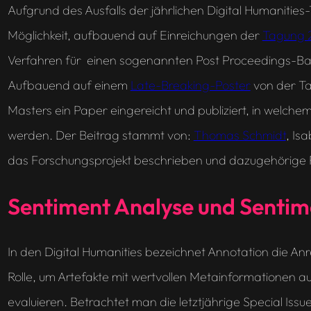
Aufgrund des Ausfalls der jährlichen Digital Humaniti
Möglichkeit, aufbauend auf Einreichungen der
Tagung 
Verfahren für einen sogenannten
Post Proceedings-
Ba
Aufbauend auf einem
Late-Breaking-Poster
von der Ta
Masters ein Paper eingereicht und publiziert, in welch
werden. Der Beitrag stammt von:
Thomas Schmidt
, Is
das Forschungsprojekt beschrieben und dazugehörige R
Sentiment Analyse und Sentim
In den Digital Humanities bezeichnet Annotation die Anre
Rolle, um Artefakte mit wertvollen Metainformationen 
evaluieren. Betrachtet man die letztjährige
Special Issu