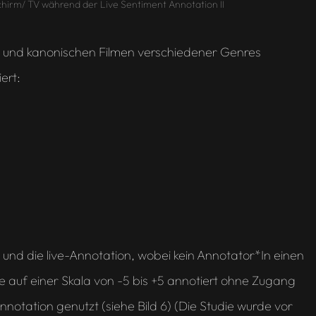
chirm/ TV während der Live Sentiment Annotation II
en und kanonischen Filmen verschiedener Genres
ert:
 und die live-Annotation, wobei kein Annotator*In einen
lle auf einer Skala von -5 bis +5 annotiert ohne Zugang
notation genutzt (siehe Bild 6) (Die Studie wurde vor