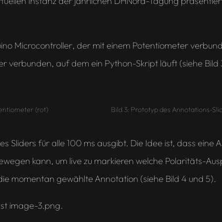
rtuellen Instanz der jährlichen DHNord-Tagung präsentiert
ino Microcontroller
, der mit einem Potentiometer verbunde
r verbunden, auf dem ein Python-Skript läuft (siehe Bild 
entiometer (rot)
Bild 3: Prototyp des Annotations-Sli
 des Sliders für alle 100 ms ausgibt. Die Idee ist, dass 
 bewegen kann, um live zu markieren welche Polaritäts-Au
die momentan gewählte Annotation (siehe Bild 4 und 5).