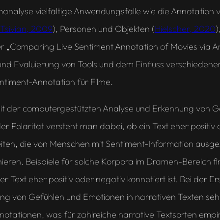
lmanalyse vielfältige Anwendungsfälle wie die Annotatio
Tsivian, 2009
), Personen und Objekten (
Hielscher, 2020
)
r „Comparing Live Sentiment Annotation of Movies via Ardu
 und Evaluierung von Tools und dem Einfluss verschiedene
timent-Annotation für Filme.
mit der computergestützten Analyse und Erkennung von Ge
 Polarität versteht man dabei, ob ein Text eher positiv o
heiten, die von Menschen mit Sentiment-Information ausg
ieren. Beispiele für solche Korpora im Dramen-Bereich 
 Text eher positiv oder negativ konnotiert ist. Bei der Ers
on Gefühlen und Emotionen in narrativen Texten sehr sub
tationen, was für zahlreiche narrative Textsorten empir