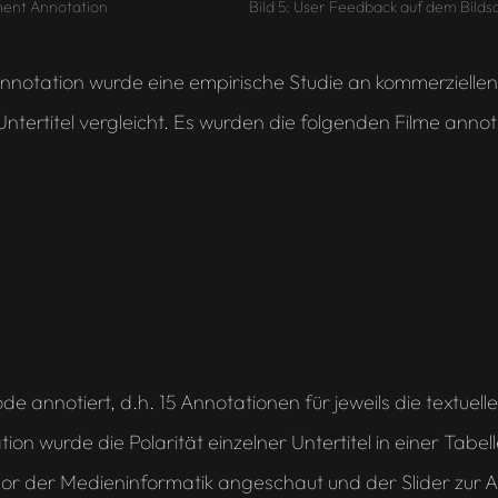
ment Annotation
Bild 5: User Feedback auf dem Bilds
Annotation wurde eine empirische Studie an kommerziell
Untertitel vergleicht. Es wurden die folgenden Filme annoti
 annotiert, d.h. 15 Annotationen für jeweils die textuelle
tion wurde die Polarität einzelner Untertitel in einer Tabe
or der Medieninformatik angeschaut und der Slider zur An