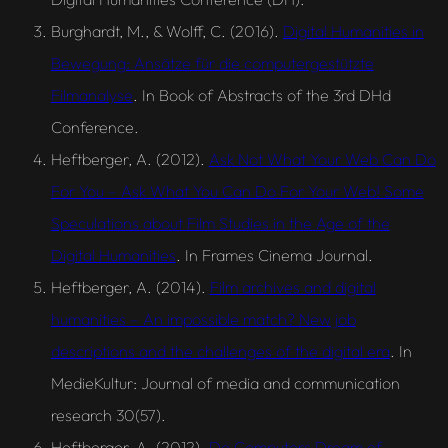
Burghardt, M., & Wolff, C. (2016).
Digital Humanities in
Bewegung: Ansätze für die computergestützte
Filmanalyse
. In
Book of Abstracts of the 3rd DHd
Conference
.
Heftberger, A. (2012).
Ask Not What Your Web Can Do
For You – Ask What You Can Do For Your Web! Some
Speculations about Film Studies in the Age of the
Digital Humanities
. In Frames Cinema Journal.
Heftberger, A. (2014).
Film archives and digital
humanities – An impossible match? New job
descriptions and the challenges of the digital era
. In
MedieKultur: Journal of media and communication
research 30(57).
Heftberger, A. (2012).
Do Computers Dream of