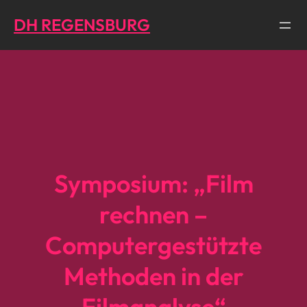
Direkt
DH REGENSBURG
zum
Inhalt
wechseln
Symposium: „Film
rechnen –
Computergestützte
Methoden in der
Filmanalyse“