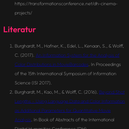
https://transformationsconference.net/dh-cinema-
projects/
Literatur
Burghardt, M., Hafner, K., Edel, L., Kenaan, S., & Wolff,
C. (2017).
An Information System for the Analysis of
Color Distributions in MovieBarcodes
. In
Proceedings
of the 15th International Symposium of Information
Science (ISI 2017)
.
Burghardt, M., Kao, M., & Wolff, C. (2016).
Beyond Shot
Lengths – Using Language Data and Color Information
as Additional Parameters for Quantitative Movie
Analysis
. In
Book of Abstracts of the International
Digital Humanities Conference (DH)
.