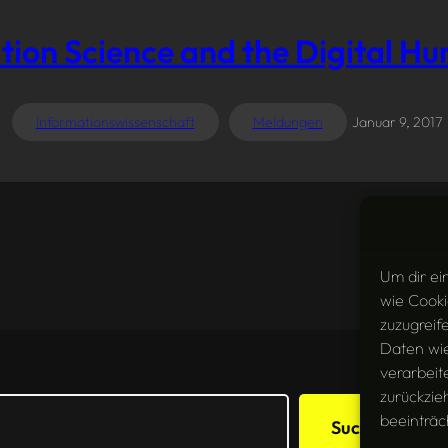
tion Science and the Digital Hu
Informationswissenschaft
Meldungen
Januar 9, 2017
Um dir ei
wie Cooki
zuzugreif
Daten wie
verarbeit
zurückzie
beeinträc
Suchen