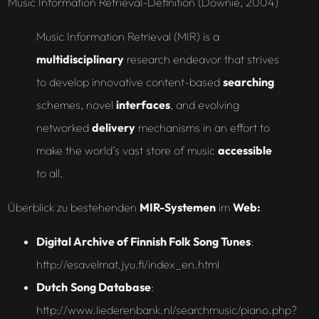
Music Information Retrieval-Definition (Downie, 2004)
Music Information Retrieval (MIR) is a
multidisciplinary
research endeavor that strives
to develop innovative content-based
searching
schemes, novel
interfaces
, and evolving
networked
delivery
mechanisms in an effort to
make the world’s vast store of music
accessible
to all.
Überblick zu bestehenden
MIR-Systemen
im
Web:
Digital Archive of
Finnish
Folk Song
Tunes
:
http://esavelmat.jyu.fi/index_en.html
Dutch
Song
Database
:
http://www.liederenbank.nl/searchmusic/piano.php?