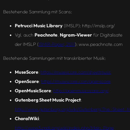
Bestehende Sammlung mit Scans:
Petrucci Music Library
(IMSLP): http://imslp.org/
Vgl. auch
Peachnote
,
Ngram-Viewer
für Digitalisate
der IMSLP (
ISMIR-Paper, 2011
): www.peachnote.com
Bestehende Sammlungen mit transkribierter Musik:
MuseScore
:
https
://
musescore.com/sheetmusic
OpenScore
:
https://
musescore.com/openscore
OpenMusicScore
:
http://openmusicscore.org
/
Gutenberg Sheet Music Project
:
http://
www.gutenberg.org/wiki/Gutenberg:The_Sheet_Mu
ChoralWiki
:
http://
www3.cpdl.org/wiki/index.php/Main_Page