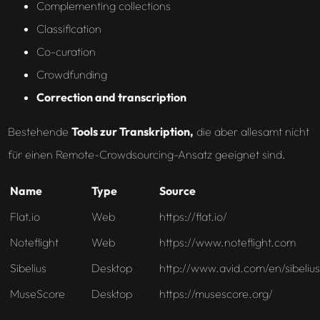
Complementing collections
Classification
Co-curation
Crowdfunding
C
orrection
and transcription
Bestehende
Tools zur Transkription,
die aber allesamt nicht
für einen Remote-Crowdsourcing-Ansatz geeignet sind.
Name
Type
Source
Flat.io
Web
https://flat.io/
Noteflight
Web
https://www.noteflight.com
Sibelius
Desktop
http://www.avid.com/en/sibelius
MuseScore
Desktop
https://musescore.org/