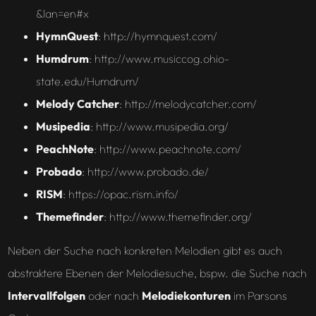
&lan=en#x
HymnQuest
: http://hymnquest.com/
Humdrum
: http://www.musiccog.ohio-
state.edu/Humdrum/
Melody
Catcher
: http://melodycatcher.com/
Musipedia
: http://www.musipedia.org/
PeachNote
: http://www.peachnote.com/
Probado
: http://www.probado.de/
RISM
: https://opac.rism.info/
Themefinder
: http://www.themefinder.org/
Neben der Suche nach konkreten Melodien gibt es auch
abstraktere Ebenen der Melodiesuche, bspw. die Suche nach
Intervallfolgen
oder nach
Melodiekonturen
im Parsons