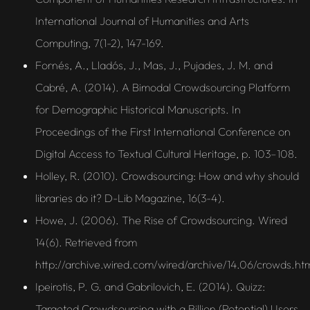
International Journal of Humanities and Arts
Computing, 7(1-2), 147-169.
Fornés, A., Lladós, J., Mas, J., Pujades, J. M. and
Cabré, A. (2014). A Bimodal Crowdsourcing Platform
for Demographic Historical Manuscripts. In
Proceedings of the First International Conference on
Digital Access to Textual Cultural Heritage, p. 103–108.
Holley, R. (2010). Crowdsourcing: How and why should
libraries do it? D-Lib Magazine, 16(3-4).
Howe, J. (2006). The Rise of Crowdsourcing. Wired
14(6). Retrieved from
http://archive.wired.com/wired/archive/14.06/crowds.ht
Ipeirotis, P. G. and Gabrilovich, E. (2014). Quizz:
Targeted Crowdsourcing with a Billion (Potential) Users.