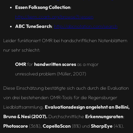
Essen Folksong Collection
:
http
://
kern.ccarh.org/browse?l=essen
ABC TuneSearch
:
http
://
abcnotation.com/search
Leider funktioniert OMR bei handschriftlichen Notenblättern
nur sehr schlecht:
OMR
for
handwritten scores
as a major
unresolved problem (Müller, 2007)
Diese Einschätzung bestätigte sich auch durch die Evaluation
von drei bestehenden OMR-Tools für die Regensburger
Liedblattsammlung.
Evaluationsdesign angelehnt an Bellini,
Bruno & Nesi (2007).
Durchschnittliche
Erkennungsraten
:
Photoscore
(36%),
CapellaScan
(8%) und
SharpEye
(4%).