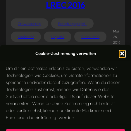
LREC 2016
Crowdsourcing
Forschungsprojekt
Mai
Konferenz
Linguistik
Ressourcen
26,
2016
Tagging
Tools
Cookie-Zustimmung verwalten
Um dir ein optimales Erlebnis zu bieten, verwenden wir
Technologien wie Cookies, um Geräteinformationen zu
speichern und/oder darauf zuzugreifen. Wenn du diesen
1
2
Nächste Seite
Technologien zustimmst, können wir Daten wie das
Surfverhalten oder eindeutige IDs auf dieser Website
verarbeiten. Wenn du deine Zustimmung nicht erteilst
oder zurückziehst, können bestimmte Merkmale und
Funktionen beeinträchtigt werden.