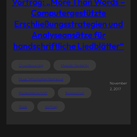
Vortrag: „More Than Words –
Computergestützte
Erschließungsstrategien und
Analyseansätze für
handschriftliche Liedblätter“
Crowdsourcing
Melodic Similarity
Music Information Retrieval
November
2, 2017
Musikwissenschaft
Ressourcen
Tools
Vortrag