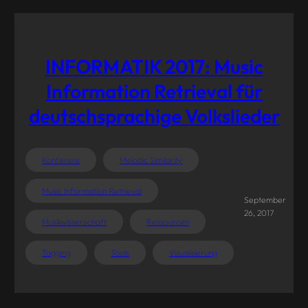
INFORMATIK 2017: Music
Information Retrieval für
deutschsprachige Volkslieder
Konferenz
Melodic Similarity
Music Information Retrieval
September
26, 2017
Musikwissenschaft
Ressourcen
Tagging
Tools
Visualisierung