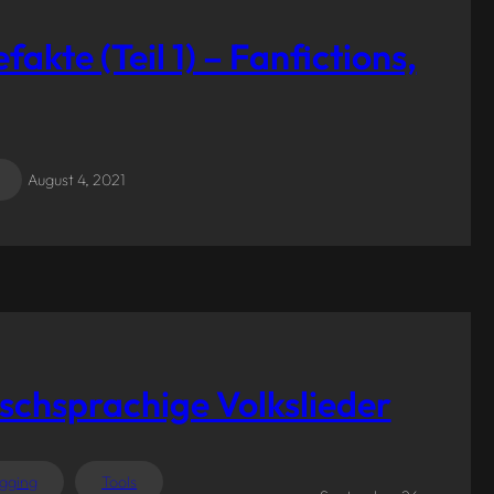
te (Teil 1) – Fanfictions,
August 4, 2021
schsprachige Volkslieder
gging
Tools