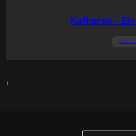
Katharsis – Ei
Konferen
1
2
Search