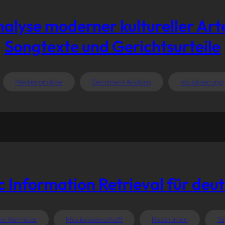
se moderner kultureller Artefak
Songtexte und Gerichtsurteile
Medienanalyse
Sentiment Analysis
Visualisierung
Information Retrieval für deut
on Retrieval
Musikwissenschaft
Ressourcen
Ta