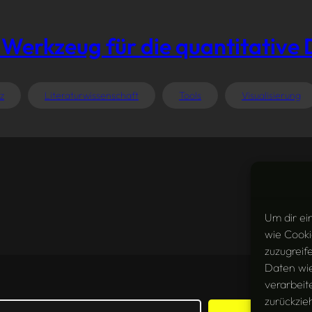
n Werkzeug für die quantitativ
z
Literaturwissenschaft
Tools
Visualisierung
Um dir ei
wie Cooki
zuzugreif
Daten wie
verarbeit
zurückzie